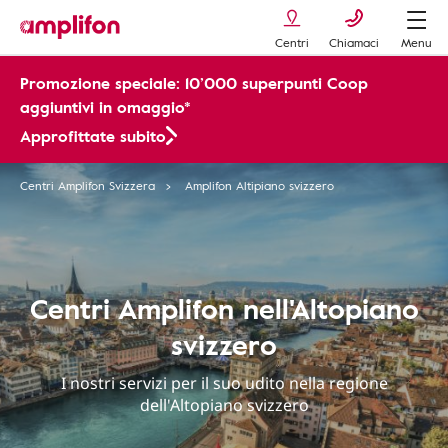
Centri
Chiamaci
Menu
Promozione speciale: 10’000 superpunti Coop
aggiuntivi in omaggio*
Approfittate subito
Centri Amplifon Svizzera
Amplifon Altipiano svizzero
Centri Amplifon nell'Altopiano
svizzero
I nostri servizi per il suo udito nella regione
dell'Altopiano svizzero