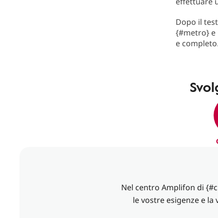
effettuare u
Dopo il tes
{#metro} e 
e completo
Svol
Nel centro Amplifon di {#c
le vostre esigenze e la 