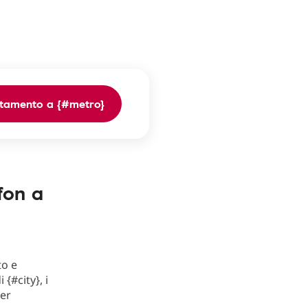
tamento a {#metro}
fon a
to e
{#city}, i
per