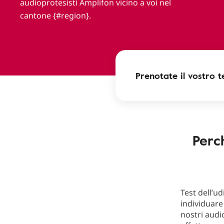
audioprotesisti Amplifon vicino a voi nel
cantone {#region}.
Prenotate il vostro t
Perc
Test dell’u
individuare
nostri audio