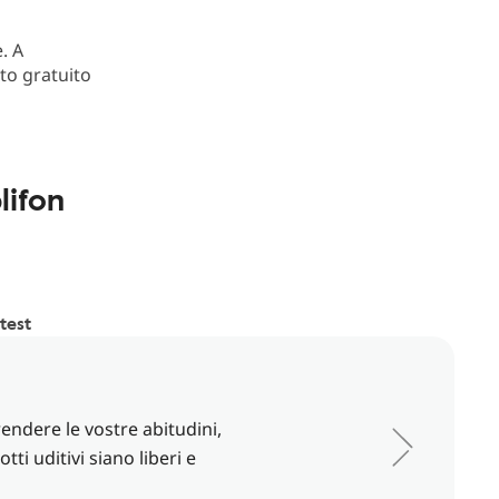
. A
ito gratuito
lifon
 test
endere le vostre abitudini,
ti uditivi siano liberi e