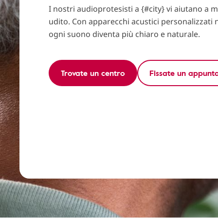
I nostri audioprotesisti a {#city} vi aiutano a m
udito. Con apparecchi acustici personalizzati 
ogni suono diventa più chiaro e naturale.
Trovate un centro
Fissate un appun