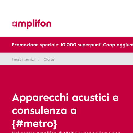
Promozione speciale: 10’000 superpunti Coop aggiunt
I nostri servizi
Glarus
Apparecchi acustici e
consulenza a
{#metro}