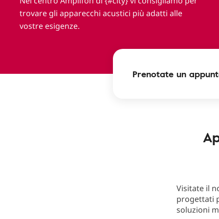
Nel centro Amplifon di {#city} vi consigliamo per
trovare gli apparecchi acustici più adatti alle
vostre esigenze.
Prenotate un appunt
Ap
Visitate il 
progettati p
soluzioni m