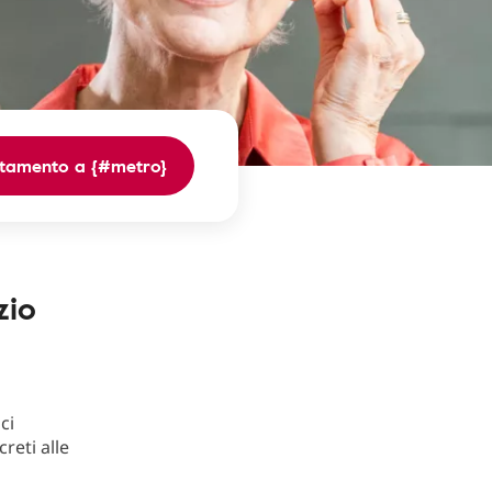
tamento a {#metro}
zio
ci
creti alle