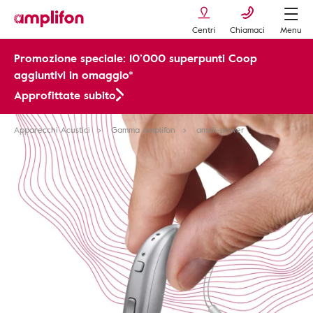
Centri
Chiamaci
Menu
Promozione speciale: 10’000 superpunti Coop
aggiuntivi in omaggio*
Approfittate subito
Apparecchi Acustici
Gamma Amplifon
ampli-power