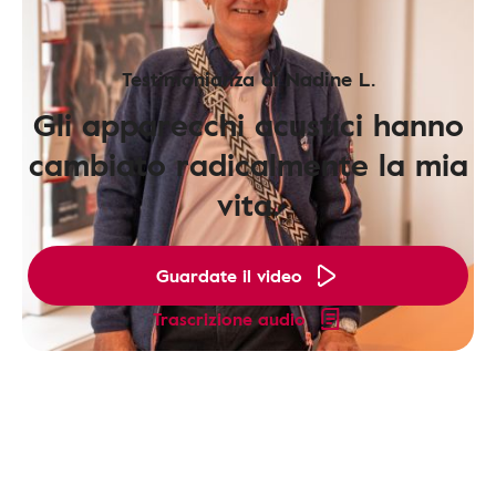
Testimonianza di Nadine L.
Gli apparecchi acustici hanno
cambiato radicalmente la mia
vita.
Guardate il video
Trascrizione audio