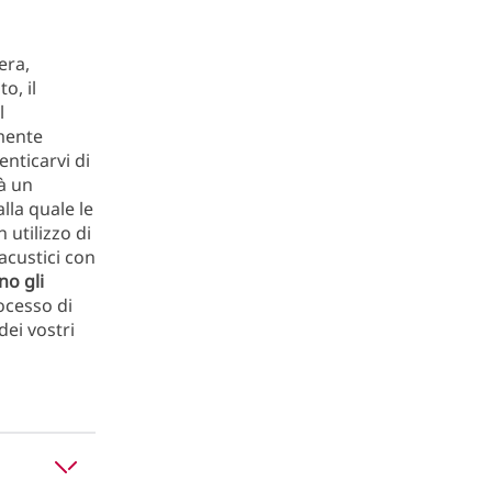
era,
o, il
l
mente
enticarvi di
à un
alla quale le
 utilizzo di
 acustici con
o gli
rocesso di
dei vostri