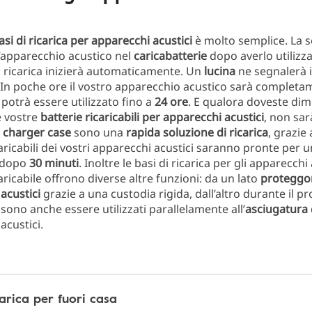
asi di ricarica per apparecchi acustici
è molto semplice. La s
’apparecchio acustico nel
caricabatterie
dopo averlo utilizzat
 ricarica inizierà automaticamente. Un
lucina
ne segnalerà i
In poche ore il vostro apparecchio acustico sarà completa
 potrà essere utilizzato fino a
24 ore
. E qualora doveste dim
e vostre
batterie ricaricabili per apparecchi acustici
, non sar
I
charger case
sono una
rapida soluzione di ricarica
, grazie 
aricabili dei vostri apparecchi acustici saranno pronte per un
à dopo
30 minuti
. Inoltre le basi di ricarica per gli apparecchi
aricabile offrono diverse altre funzioni: da un lato
proteggon
acustici
grazie a una custodia rigida, dall’altro durante il p
ssono anche essere utilizzati parallelamente all’
asciugatura
acustici.
carica per fuori casa