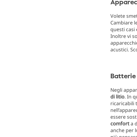
Apparecc
Volete sme
Cambiare le
questi casi
Inoltre vi s
apparecchi
acustici. Sc
Batterie 
Negli appar
di litio
. In
ricaricabil
nell’appare
essere sost
comfort
a d
anche per 