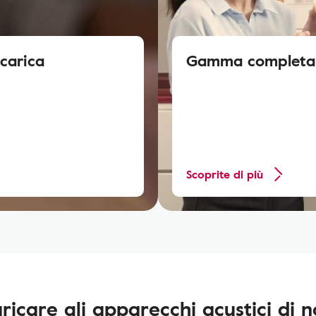
icarica
Gamma completa d
Scoprite di più
aricare gli apparecchi acustici di n