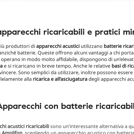
apparecchi ricaricabili e pratici mi
iù produttori di
apparecchi acustici
utilizzano
batterie ricari
nziché batterie. Queste offrono alcuni vantaggi a chi port
: operano in modo molto affidabile, dispongono di un’eleva
va
e si ricaricano in breve tempo. Anche le relative
basi di ric
incere. Sono semplici da utilizzare, inoltre possono essere
llelamente alla
ricarica e all’asciugatura
degli apparecchi acu
Apparecchi con batterie ricaricabil
hi acustici ricaricabili
sono un’interessante alternativa a que
a
Amplifon
, scegliendo un apparecchio acustico con batteri