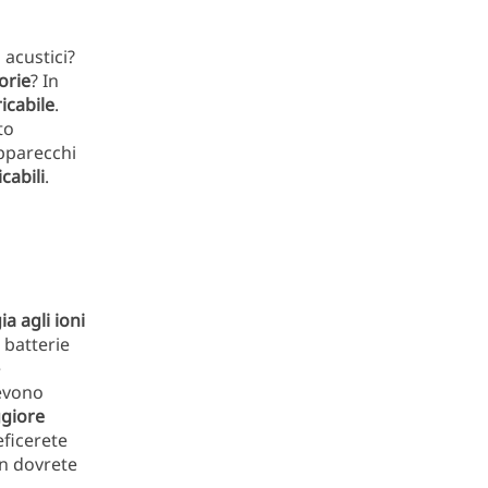
 acustici?
orie
? In
icabile
.
to
pparecchi
cabili
.
a agli ioni
 batterie
e
devono
giore
eficerete
n dovrete