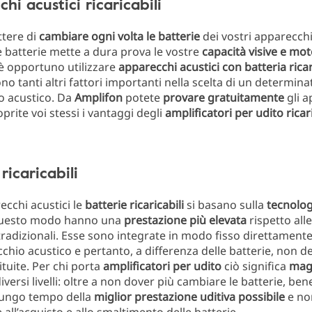
hi acustici ricaricabili
ttere di
cambiare ogni volta le batterie
dei vostri apparecchi
 batterie mette a dura prova le vostre
capacità visive e mot
 è opportuno utilizzare
apparecchi acustici con batteria ricar
ono tanti altri fattori importanti nella scelta di un determina
o acustico. Da
Amplifon
potete
provare gratuitamente
gli a
oprite voi stessi i vantaggi degli
amplificatori per udito ricari
ricaricabili
ecchi acustici le
batterie ricaricabili
si basano sulla
tecnologi
 questo modo hanno una
prestazione più elevata
rispetto alle
i tradizionali. Esse sono integrate in modo fisso direttament
cchio acustico e pertanto, a differenza delle batterie, non 
ituite. Per chi porta
amplificatori per udito
ciò significa
mag
iversi livelli: oltre a non dover più cambiare le batterie, ben
lungo tempo della
miglior prestazione uditiva possibile
e no