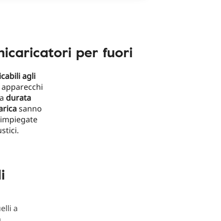
nicaricatori per fuori
cabili agli
a apparecchi
ta
durata
arica
sanno
 impiegate
stici.
i
lli a
a