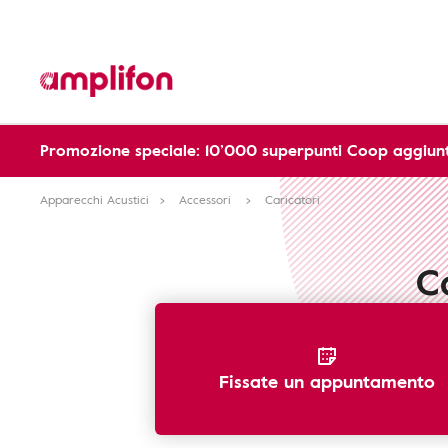
Promozione speciale: 10’000 superpunti Coop aggiunt
Apparecchi Acustici
Accessori
Caricatori
C
Fissate un appuntamento