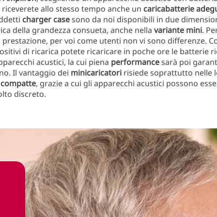
e, riceverete allo stesso tempo anche un
caricabatterie adeg
ddetti
charger case
sono da noi disponibili in due dimensioni
arica della grandezza consueta, anche nella
variante mini
. Pe
 prestazione, per voi come utenti non vi sono differenze. 
spositivi di ricarica potete ricaricare in poche ore le batterie ri
pparecchi acustici, la cui piena
performance
sarà poi garant
rno. Il vantaggio dei
minicaricatori
risiede soprattutto nelle 
 compatte
, grazie a cui gli apparecchi acustici possono esser
lto discreto.