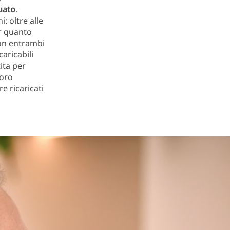
uato
.
: oltre alle
r quanto
Con entrambi
caricabili
ita per
loro
e ricaricati