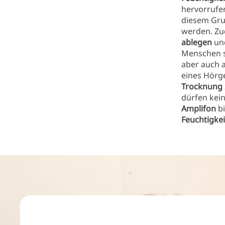
hervorrufe
diesem Gru
werden. Zu
ablegen
und
Menschen 
aber auch 
eines Hörger
Trocknung
dürfen kein
Amplifon
bi
Feuchtigke