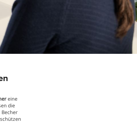
en
her
eine
sen die
n Becher
 schützen