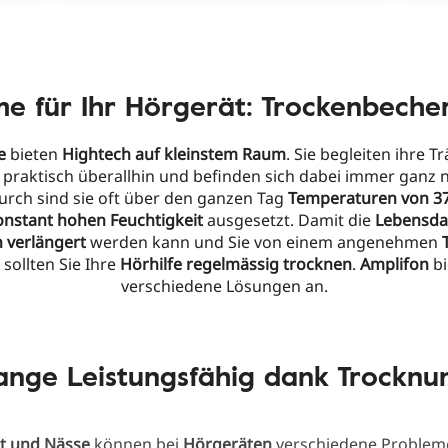
me für Ihr Hörgerät: Trockenbech
e
bieten
Hightech auf kleinstem Raum
. Sie begleiten ihre T
 praktisch überallhin und befinden sich dabei immer ganz n
urch sind sie oft über den ganzen Tag
Temperaturen von 3
onstant hohen Feuchtigkeit
ausgesetzt. Damit die
Lebensda
 verlängert
werden kann und Sie von einem angenehmen
 sollten Sie Ihre
Hörhilfe regelmässig trocknen
.
Amplifon
bi
verschiedene Lösungen an.
ange Leistungsfähig dank Trocknu
it und Nässe
können bei
Hörgeräten
verschiedene Problem