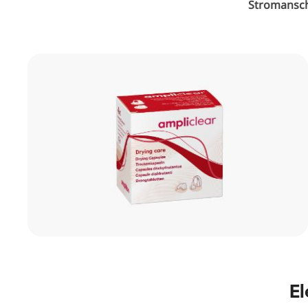
Stromansc
E