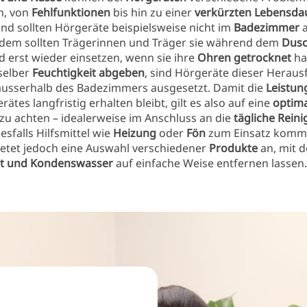
n, von
Fehlfunktionen
bis hin zu einer
verkürzten Lebensda
nd sollten Hörgeräte beispielsweise nicht im
Badezimmer
a
dem sollten Trägerinnen und Träger sie während dem
Dus
 erst wieder einsetzen, wenn sie ihre
Ohren getrocknet
ha
selber
Feuchtigkeit abgeben
, sind Hörgeräte dieser Herau
ausserhalb des Badezimmers ausgesetzt. Damit die
Leistun
ätes langfristig erhalten bleibt, gilt es also auf eine
optim
zu achten – idealerweise im Anschluss an die
tägliche Rein
esfalls Hilfsmittel wie
Heizung
oder
Fön
zum Einsatz komm
etet jedoch eine Auswahl verschiedener
Produkte
an, mit d
it und Kondenswasser
auf einfache Weise entfernen lassen.