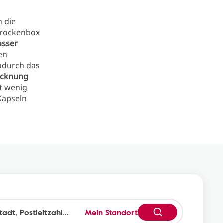
h die
 Trockenbox
asser
en
odurch das
rocknung
ht wenig
Kapseln
Mein Standort