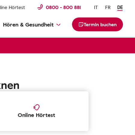
line Hörtest
0800 - 800 881
IT
FR
DE
Hören & Gesundheit
Termin buchen
knen
Online Hörtest