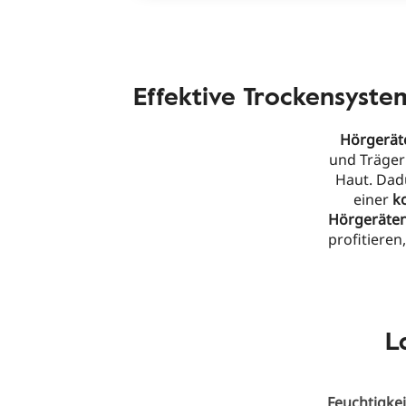
Effektive Trockensyste
Hörgerät
und Träger
Haut. Dad
einer
k
Hörgeräten
profitieren,
L
Feuchtigke