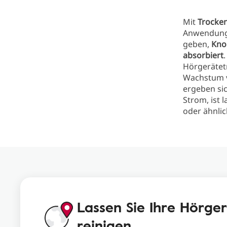
Mit
Trocke
Anwendung 
geben,
Kno
absorbiert
Hörgerätet
Wachstum
ergeben si
Strom, ist 
oder ähnlic
Lassen Sie Ihre Hörg
reinigen