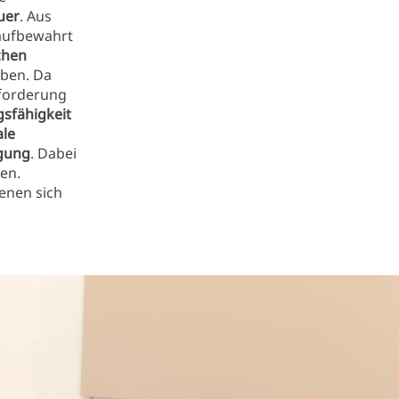
uer
. Aus
ufbewahrt
chen
ben. Da
sforderung
gsfähigkeit
ale
igung
. Dabei
en.
enen sich