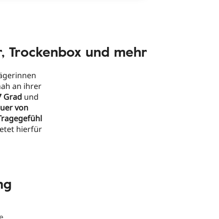
er, Trockenbox und mehr
rägerinnen
ah an ihrer
7 Grad
und
uer von
Tragegefühl
etet hierfür
ng
e