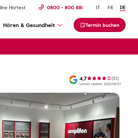
line Hörtest
0800 - 800 881
IT
FR
DE
Hören & Gesundheit
Termin buchen
4,7
(52)
Letztes Update: 2026/08/07