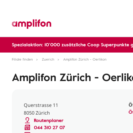
Spezialaktion: 10’000 zusätzliche Coop Superpunkte 
Filiale finden
Zuerich
Amplifon Zürich - Oerlikon
Amplifon Zürich - Oerli
Ö
Querstrasse 11
Ö
8050 Zürich
Routenplaner
044 310 27 07