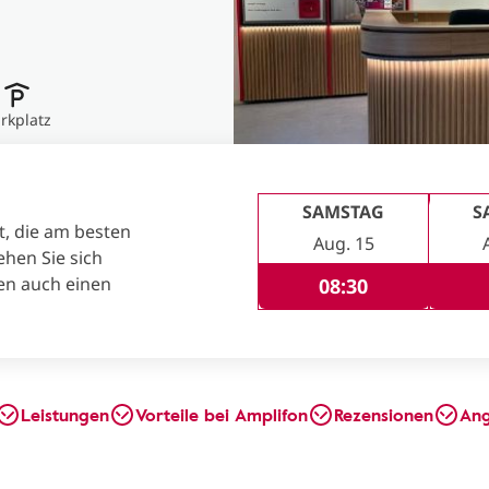
rkplatz
SAMSTAG
S
t, die am besten
Aug. 15
ehen Sie sich
en auch einen
08:30
Leistungen
Vorteile bei Amplifon
Rezensionen
An