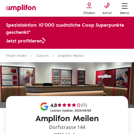
Filialen
Anruf
Menü
Spezialaktion: 10’000 zusätzliche Coop Superpunkte
geschenkt*
Jetzt profitieren
Filiale finden
Zuerich
Amplifon Meilen
4,8
(13)
Letztes Update: 2026/08/08
Amplifon Meilen
Dorfstrasse 144