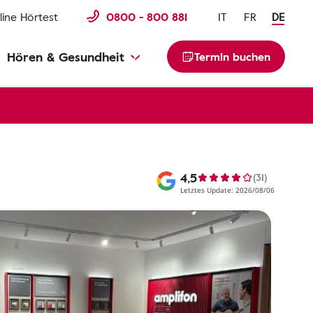
line Hörtest
0800 - 800 881
IT
FR
DE
Hören & Gesundheit
Termin buchen
4,5
(31)
Letztes Update: 2026/08/06