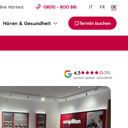
line Hörtest
0800 - 800 881
IT
FR
DE
Hören & Gesundheit
Termin buchen
4,5
(35)
Letztes Update: 2026/08/06