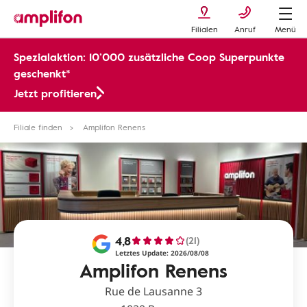
Filialen
Anruf
Menü
Spezialaktion: 10’000 zusätzliche Coop Superpunkte
geschenkt*
Jetzt profitieren
Filiale finden
Amplifon Renens
4,8
(21)
Letztes Update: 2026/08/08
Amplifon Renens
Rue de Lausanne 3