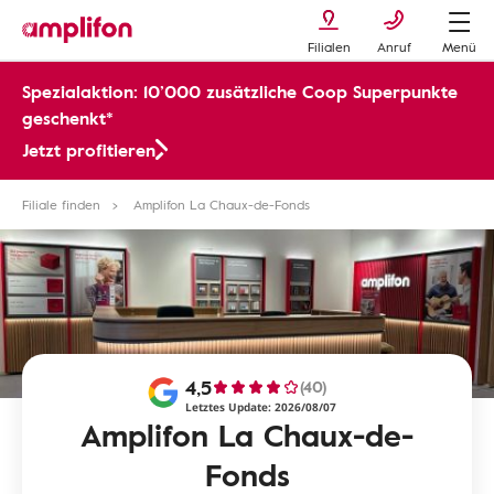
Filialen
Anruf
Menü
Spezialaktion: 10’000 zusätzliche Coop Superpunkte
geschenkt*
Jetzt profitieren
Filiale finden
Amplifon La Chaux-de-Fonds
4,5
(40)
Letztes Update: 2026/08/07
Amplifon La Chaux-de-
Fonds