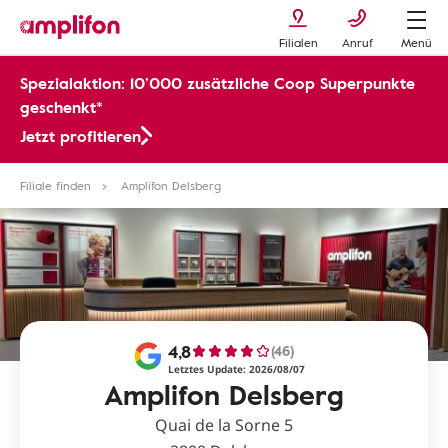
Filialen
Anruf
Menü
Spezialaktion: 10’000 zusätzliche Coop Superpunkte
geschenkt*
Jetzt profitieren
Filiale finden
Amplifon Delsberg
4,8
(46)
Letztes Update: 2026/08/07
Amplifon Delsberg
Quai de la Sorne 5