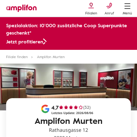
Filialen
Anruf
Menü
Spezialaktion: 10’000 zusätzliche Coop Superpunkte
geschenkt*
Jetzt profitieren
Filiale finden
Amplifon Murten
4,7
(32)
Letztes Update: 2026/08/06
Amplifon Murten
Rathausgasse 12