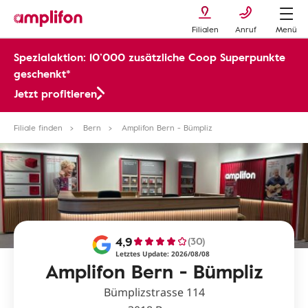
Filialen
Anruf
Menü
Spezialaktion: 10’000 zusätzliche Coop Superpunkte
geschenkt*
Jetzt profitieren
Filiale finden
Bern
Amplifon Bern - Bümpliz
4,9
(30)
Letztes Update: 2026/08/08
Amplifon Bern - Bümpliz
Bümplizstrasse 114