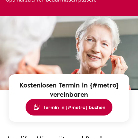
Kostenlosen Termin in {#metro}
vereinbaren
Termin in {#metro} buchen