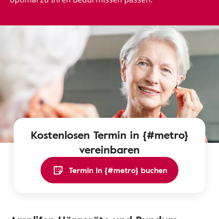
Kostenlosen Termin in {#metro}
vereinbaren
Termin in {#metro} buchen