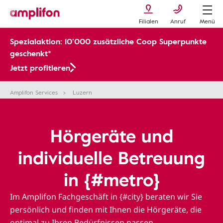
Filialen
Anruf
Menü
Spezialaktion: 10’000 zusätzliche Coop Superpunkte
geschenkt*
Jetzt profitieren
Amplifon Services
Luzern
Hörgeräte und
individuelle Betreuung
in {#metro}
Im Amplifon Fachgeschäft in {#city} beraten wir Sie
persönlich und finden mit Ihnen die Hörgeräte, die
optimal zu Ihren Bedürfnissen passen.