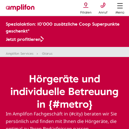
Filialen
Anruf
Menü
Spezialaktion: 10’000 zusätzliche Coop Superpunkte
geschenkt*
Jetzt profitieren
Amplifon Services
Glarus
Hörgeräte und
individuelle Betreuung
in {#metro}
Im Amplifon Fachgeschäft in {#city} beraten wir Sie
persönlich und finden mit Ihnen die Hörgeräte, die
optimal zu Ihren Bedürfnissen passen.