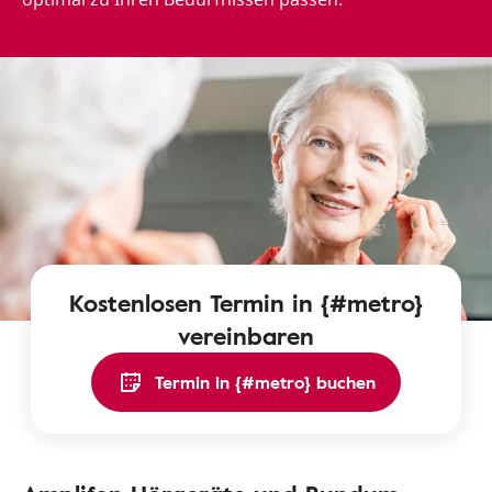
Kostenlosen Termin in {#metro}
vereinbaren
Termin in {#metro} buchen