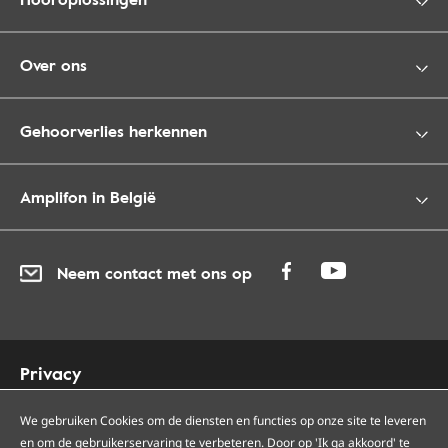
Over ons
Gehoorverlies herkennen
Amplifon in België
Neem contact met ons op
Privacy
Cookies
Toegankelijkheid
We gebruiken Cookies om de diensten en functies op onze site te leveren
en om de gebruikerservaring te verbeteren. Door op 'Ik ga akkoord' te