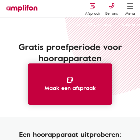
Afspraak
Bel ons
Menu
Amplifon-ervaring en experts
De Amplifon 360-protocol
Gratis proe
Gratis proefperiode voor
hoorapparaten
Maak een afspraak
Een hoorapparaat uitproberen: