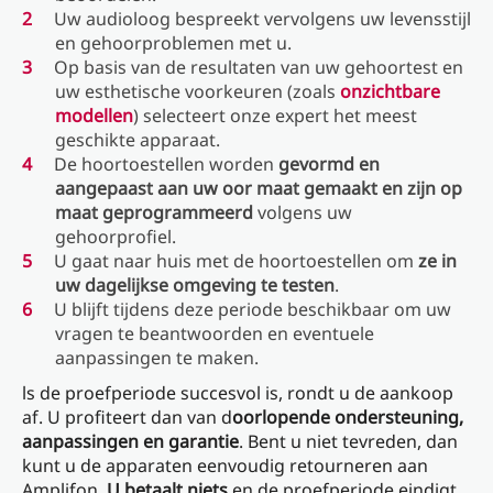
Uw audioloog bespreekt vervolgens uw levensstijl
en gehoorproblemen met u.
Op basis van de resultaten van uw gehoortest en
uw esthetische voorkeuren (zoals
onzichtbare
modellen
) selecteert onze expert het meest
geschikte apparaat.
De hoortoestellen worden
gevormd en
aangepaast aan uw oor maat gemaakt en zijn op
maat geprogrammeerd
volgens uw
gehoorprofiel.
U gaat naar huis met de hoortoestellen om
ze in
uw dagelijkse omgeving te testen
.
U blijft tijdens deze periode beschikbaar om uw
vragen te beantwoorden en eventuele
aanpassingen te maken.
ls de proefperiode succesvol is, rondt u de aankoop
af. U profiteert dan van d
oorlopende ondersteuning,
aanpassingen en garantie
. Bent u niet tevreden, dan
kunt u de apparaten eenvoudig retourneren aan
Amplifon.
U betaalt niets
en de proefperiode eindigt