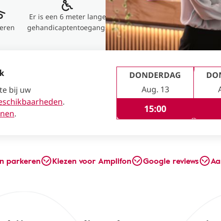
Er is een 6 meter lange
eren
gehandicaptentoegangs
ak
DONDERDAG
DO
Aug. 13
te bij uw
eschikbaarheden
.
15:00
enen
.
en parkeren
Kiezen voor Amplifon
Google reviews
Aa