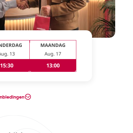
NDERDAG
MAANDAG
Aug. 13
Aug. 17
15:30
13:00
nbiedingen