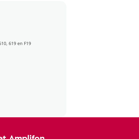
610, 619 en F19
t Amplifon.