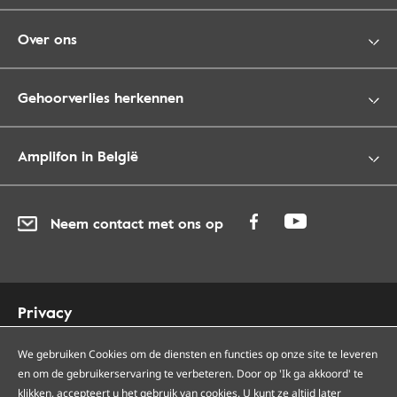
Over ons
Gehoorverlies herkennen
Amplifon in België
Neem contact met ons op
Privacy
Cookies
Toegankelijkheid
We gebruiken Cookies om de diensten en functies op onze site te leveren
en om de gebruikerservaring te verbeteren. Door op 'Ik ga akkoord' te
Sitemap
klikken, accepteert u het gebruik van cookies. U kunt ze altijd later