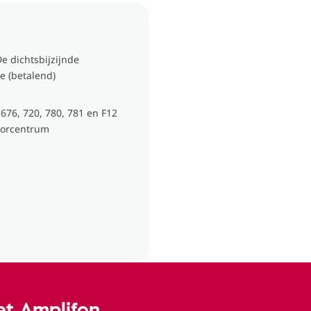
e dichtsbijzijnde
e (betalend)
 676, 720, 780, 781 en F12
hoorcentrum
t Amplifon.