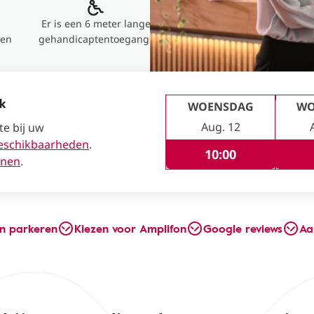
Er is een 6 meter lange
ren
gehandicaptentoegangs
ak
WOENSDAG
WO
Aug. 12
te bij uw
eschikbaarheden
.
10:00
enen
.
en parkeren
Kiezen voor Amplifon
Google reviews
Aa