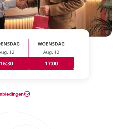
ENSDAG
WOENSDAG
Aug. 12
Aug. 12
16:30
17:00
nbiedingen