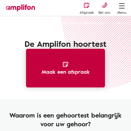
Afspraak
Bel ons
Menu
Amplifon-ervaring en experts
De Amplifon 360-protocol
Gratis hoor
De Amplifon hoortest
Maak een afspraak
Waarom is een gehoortest belangrijk
voor uw gehoor?