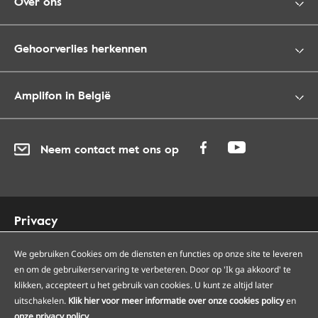
Over ons
Gehoorverlies herkennen
Amplifon in België
Neem contact met ons op
Privacy
Cookies
Toegankelijkheid
We gebruiken Cookies om de diensten en functies op onze site te leveren
en om de gebruikerservaring te verbeteren. Door op 'Ik ga akkoord' te
Sitemap
klikken, accepteert u het gebruik van cookies. U kunt ze altijd later
Onze Amplifon hoorcentra
uitschakelen.
Klik hier voor meer informatie over onze cookies policy
en
Onze servicepunten
onze privacy policy
.