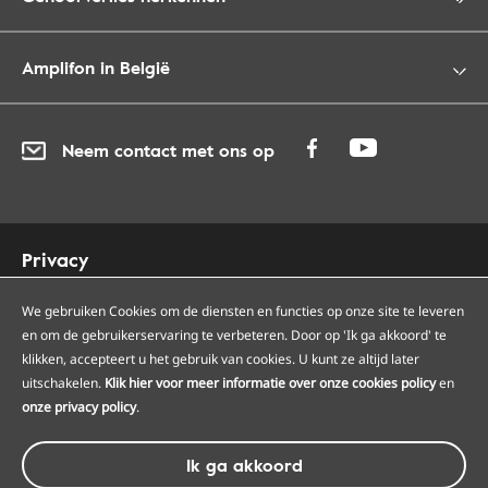
Amplifon in België
Neem contact met ons op
Privacy
Cookies
Toegankelijkheid
We gebruiken Cookies om de diensten en functies op onze site te leveren
en om de gebruikerservaring te verbeteren. Door op 'Ik ga akkoord' te
Sitemap
klikken, accepteert u het gebruik van cookies. U kunt ze altijd later
Onze Amplifon hoorcentra
uitschakelen.
Klik hier voor meer informatie over onze cookies policy
en
Onze servicepunten
onze privacy policy
.
Algemene voorwaarden
Ik ga akkoord
© Amplifon, 2026 - BTW BE0418975266