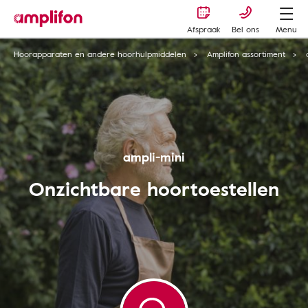
Afspraak
Bel ons
Menu
Hoorapparaten en andere hoorhulpmiddelen
Amplifon assortiment
ampli-mini
Onzichtbare hoortoestellen