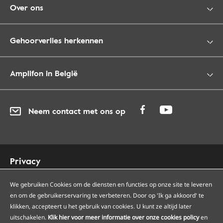
Over ons
Gehoorverlies herkennen
Amplifon in België
Neem contact met ons op
Privacy
Cookies
Toegankelijkheid
We gebruiken Cookies om de diensten en functies op onze site te leveren
en om de gebruikerservaring te verbeteren. Door op 'Ik ga akkoord' te
Sitemap
klikken, accepteert u het gebruik van cookies. U kunt ze altijd later
Onze Amplifon hoorcentra
uitschakelen.
Klik hier voor meer informatie over onze cookies policy
en