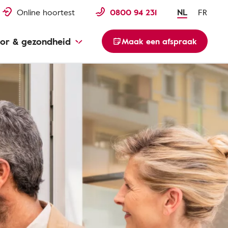
Online hoortest
0800 94 231
NL
FR
or & gezondheid
Maak een afspraak