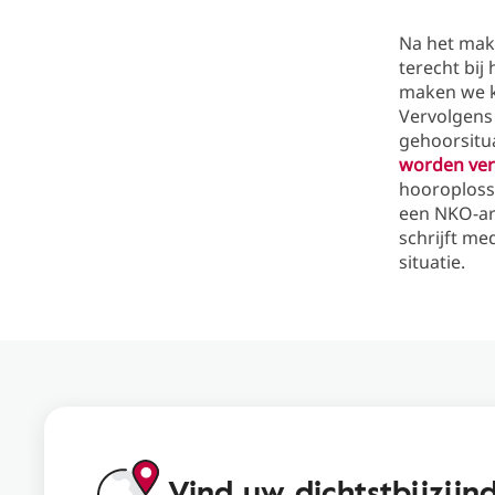
Na het ma
terecht bij
maken we k
Vervolgen
gehoorsitua
worden ver
hooroploss
een NKO-ar
schrijft me
situatie.
Vind uw dichtstbijzij