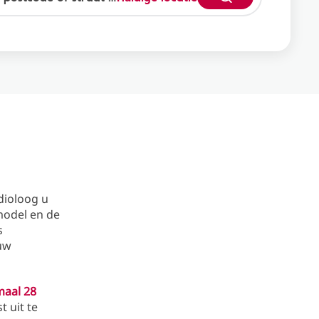
dioloog u
 model en de
s
 uw
maal 28
t uit te