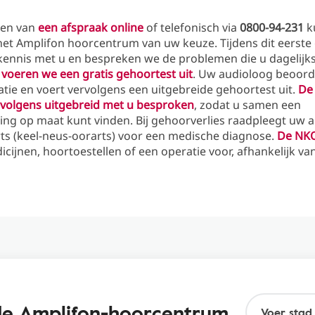
ken van
een afspraak online
of telefonisch via
0800-94-231
k
 het Amplifon hoorcentrum van uw keuze. Tijdens dit eerste
ennis met u en bespreken we de problemen die u dagelijks
s
voeren we een gratis gehoortest uit
. Uw audioloog beoord
tie en voert vervolgens een uitgebreide gehoortest uit.
De 
volgens uitgebreid met u besproken
, zodat u samen een
ing op maat kunt vinden. Bij gehoorverlies raadpleegt uw 
ts (keel-neus-oorarts) voor een medische diagnose.
De NKO
dicijnen, hoortoestellen of een operatie voor, afhankelijk v
nde Amplifon-hoorcentrum