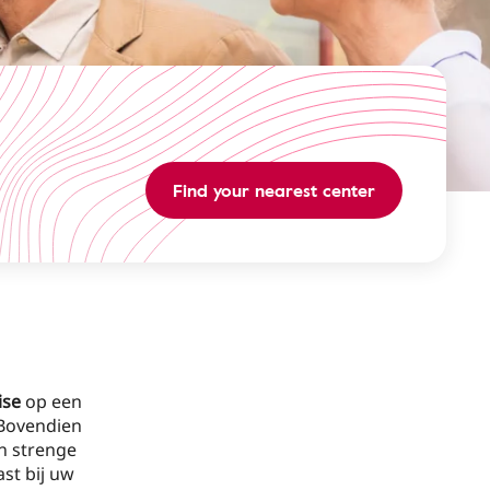
Find your nearest center
ise
op een
 Bovendien
n strenge
ast bij uw