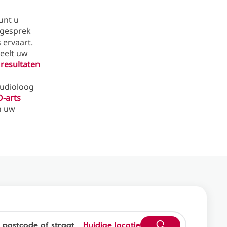
unt u
 gesprek
 ervaart.
eelt uw
resultaten
audioloog
-arts
an uw
Huidige locatie