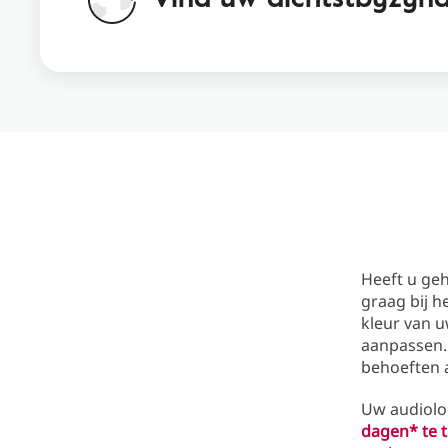
Heeft u ge
graag bij h
kleur van u
aanpassen.
behoeften 
Uw audiolo
dagen* te 