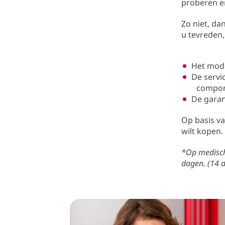
proberen en
Zo niet, d
u tevreden,
Het mode
De servi
compo
De gara
Op basis va
wilt kopen.
*Op medisch 
dagen. (14 