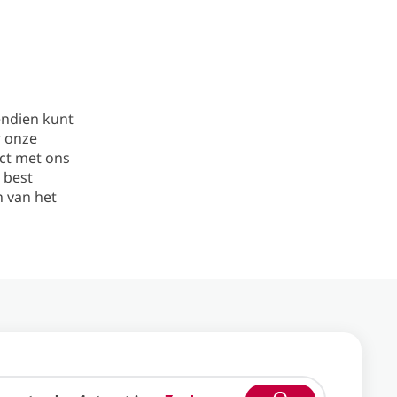
endien kunt
r onze
act met ons
 best
n van het