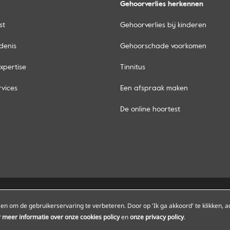
Gehoorverlies herkennen
st
Gehoorverlies bij kinderen
denis
Gehoorschade voorkomen
xpertise
Tinnitus
rvices
Een afspraak maken
De online hoortest
ap
Onze Amplifon hoorcentra
Onze servicepun
en om de gebruikerservaring te verbeteren. Door op 'Ik ga akkoord' te klikken, a
or meer informatie over onze cookies policy
en
onze privacy policy
.