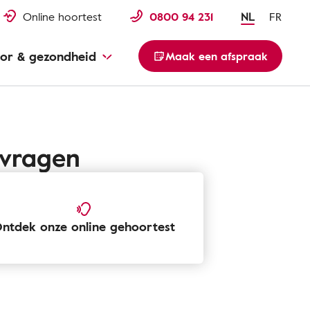
Online hoortest
0800 94 231
NL
FR
or & gezondheid
Maak een afspraak
 vragen
ntdek onze online gehoortest