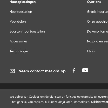
Hooroplossingen
Over ons
Hoortoestellen
Gratis hoorte
Voordelen
Onze geschie
Soorten hoortoestellen
De Amplifon e
Accessoires
Nazorg en se
Technologie
FAQs
Neem contact met ons op
Privacy
Cookies
Toegankelijkheid
Sitem
We gebruiken Cookies om de diensten en functies op onze site te leveren 
u het gebruik van cookies. U kunt ze altijd later uitschakelen.
Klik hier vo
© Amplifon, 2026 - BTW BE0418975266