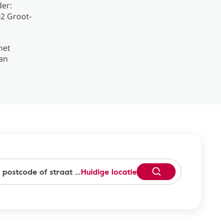
der:
02 Groot-
het
an
Huidige locatie