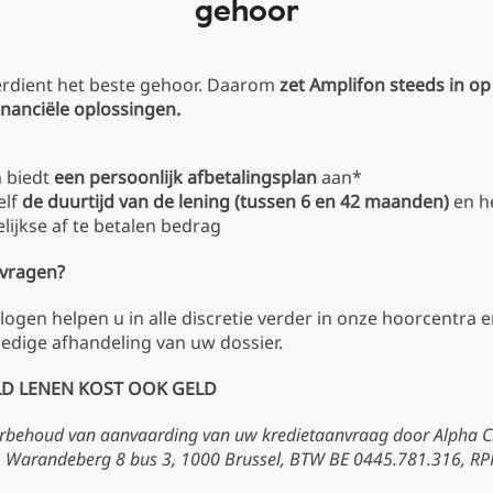
gehoor
erdient het beste gehoor. Daarom
zet Amplifon steeds in o
inanciële oplossingen.
 biedt
een persoonlijk afbetalingsplan
aan*
elf
de duurtijd van de lening (tussen 6 en 42 maanden)
en h
lijkse af te betalen bedrag
 vragen?
ogen helpen u in alle discretie verder in onze hoorcentra 
ledige afhandeling van uw dossier.
ELD LENEN KOST OOK GELD
rbehoud van aanvaarding van uw kredietaanvraag door Alpha Cre
r, Warandeberg 8 bus 3, 1000 Brussel, BTW BE 0445.781.316, RPR