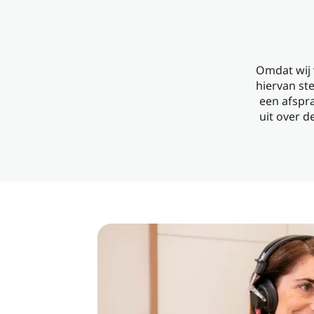
Omdat wij 
hiervan st
een afspra
uit over d