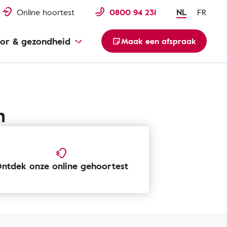
Online hoortest
0800 94 231
NL
FR
or & gezondheid
Maak een afspraak
n
ntdek onze online gehoortest