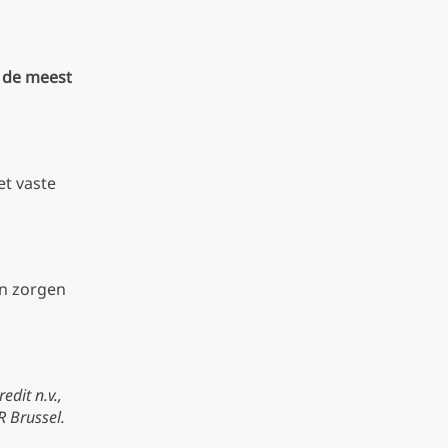
p de meest
et vaste
en zorgen
dit n.v.,
 Brussel.