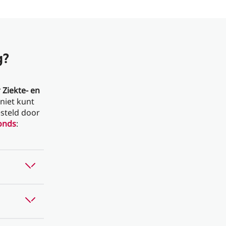
g?
r Ziekte- en
niet kunt
esteld door
onds
: