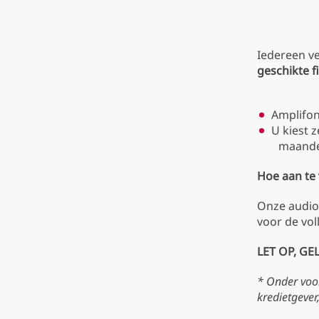
Iedereen v
geschikte f
Amplifon
U kiest z
maande
Hoe aan te
Onze audiol
voor de vol
LET OP, G
* Onder voo
kredietgeve