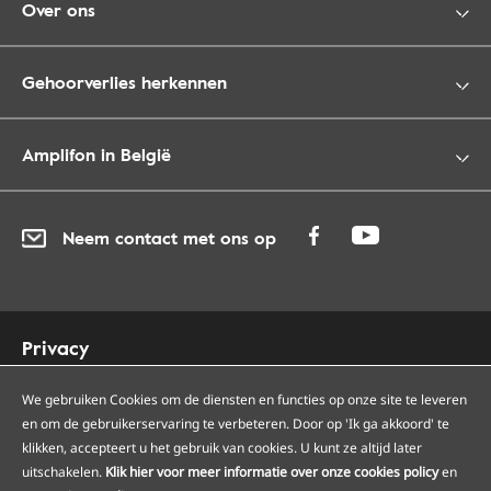
Over ons
Gehoorverlies herkennen
Amplifon in België
Neem contact met ons op
Privacy
Cookies
We gebruiken Cookies om de diensten en functies op onze site te leveren
Toegankelijkheid
en om de gebruikerservaring te verbeteren. Door op 'Ik ga akkoord' te
Sitemap
klikken, accepteert u het gebruik van cookies. U kunt ze altijd later
Onze Amplifon hoorcentra
uitschakelen.
Klik hier voor meer informatie over onze cookies policy
en
Onze servicepunten