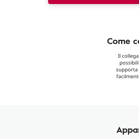
Come col
Il colle
possibil
supporta 
facilmente
Appar