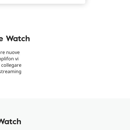
ple Watch
pre nuove
plifon vi
 collegare
o streaming
 Watch