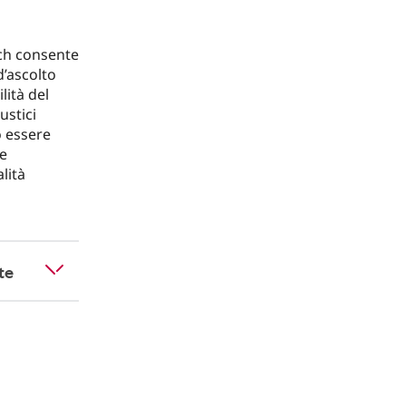
tch consente
d’ascolto
lità del
ustici
o essere
le
lità
te