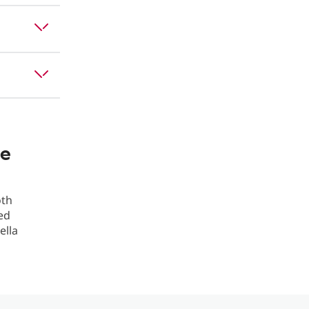
ne
oth
 ed
ella