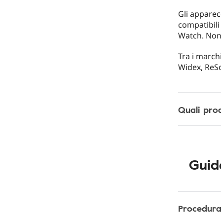
Gli apparec
compatibili
Watch. Non 
Tra i march
Widex, ReSo
Quali pro
Guid
Procedura