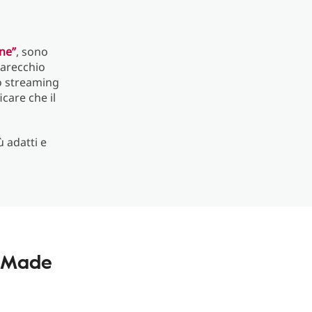
ne”
, sono
parecchio
lo streaming
icare che il
ù adatti e
i Made