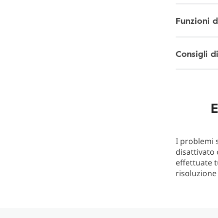
Funzioni d
Consigli 
E
I problemi 
disattivato 
effettuate 
risoluzione 