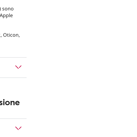
i) sono
’Apple
, Oticon,
sione