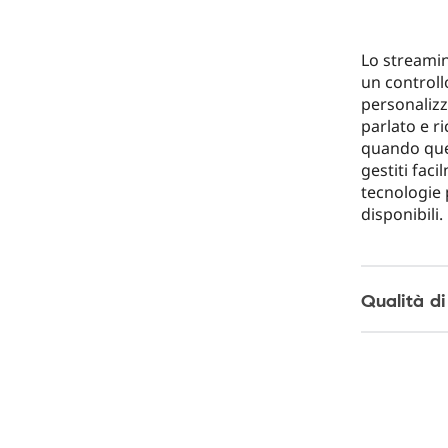
Lo streamin
un controll
personalizza
parlato e r
quando que
gestiti fac
tecnologie p
disponibili.
Qualità di