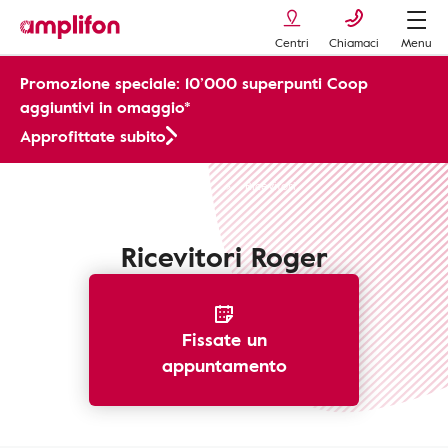
Centri
Chiamaci
Menu
Promozione speciale: 10’000 superpunti Coop
aggiuntivi in omaggio*
Approfittate subito
Apparecchi Acustici
Accessori
Ricevitori
Ricevitori Roger
Fissate un
appuntamento