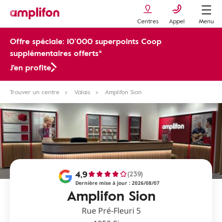
Centres
Appel
Menu
Offre spéciale: 10’000 superpoints Coop
supplémentaires offerts*
J'en profite
Trouver un centre
Valais
Amplifon Sion
4,9
(239)
Dernière mise à jour : 2026/08/07
Amplifon Sion
Rue Pré-Fleuri 5