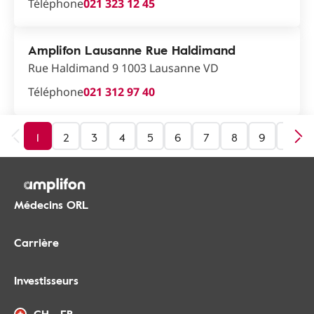
Téléphone
021 323 12 45
Amplifon Lausanne Rue Haldimand
Rue Haldimand 9 1003 Lausanne VD
Téléphone
021 312 97 40
1
2
3
4
5
6
7
8
9
10
Médecins ORL
Carrière
Investisseurs