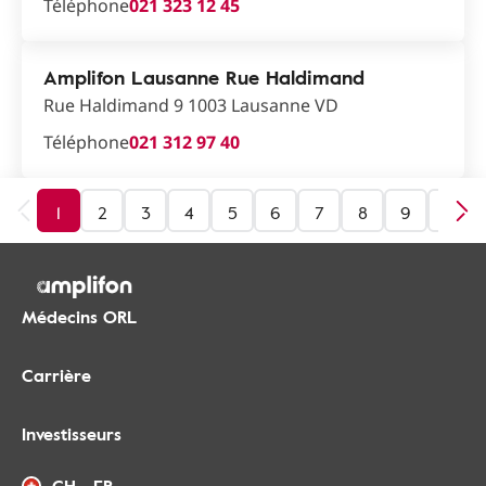
Téléphone
021 323 12 45
Amplifon Lausanne Rue Haldimand
Rue Haldimand 9 1003 Lausanne VD
Téléphone
021 312 97 40
1
2
3
4
5
6
7
8
9
10
Médecins ORL
Carrière
Investisseurs