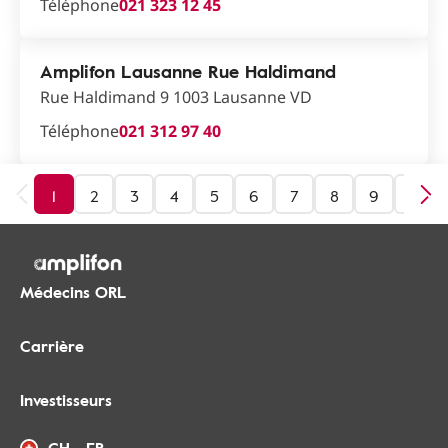
Téléphone
021 323 12 45
Amplifon Lausanne Rue Haldimand
Rue Haldimand 9 1003 Lausanne VD
Téléphone
021 312 97 40
1
2
3
4
5
6
7
8
9
10
Médecins ORL
Carrière
Investisseurs