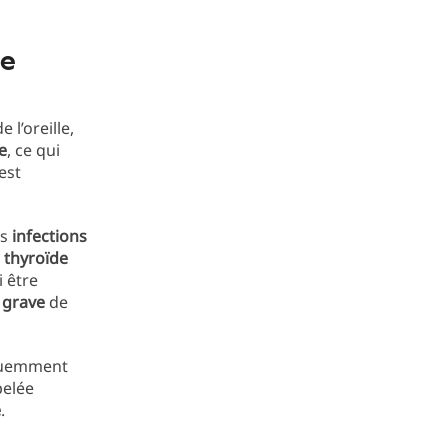
ne
e l’oreille,
e
, ce qui
 est
es
infections
a thyroïde
i être
 grave
de
quemment
pelée
e
.