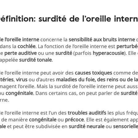
éfinition: surdité de l’oreille inter
e l’oreille interne
concerne la
sensibilité aux bruits interne
d
 dans la
cochlée
. La fonction de l’oreille interne est
perturbé
ne
perte auditive
ou une
surdité
(parfois
hyperacousie
). Elle
 appelée
surdité tonale
.
e l’oreille interne peut avoir des
causes toxiques
comme d
téries
,
virus
ou d’autres
maladies du foie, des reins ou de l
gent l’oreille. Mais la surdité de l’oreille interne peut auss
ou
congénitale
. Dans certains cas, on peut parler de
surdité
erne.
e l’oreille interne est l’un des
troubles auditifs
les plus fré
 de manière
congénitale
ou
précoce
. Elle est également ap
ale
et peut être subdivisée en
surdité neurale
ou
sensoriell