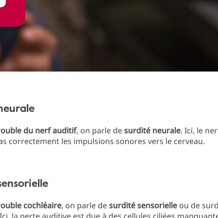
neurale
rouble du nerf auditif
, on parle de
surdité neurale
. Ici, le ne
s correctement les impulsions sonores vers le cerveau.
sensorielle
rouble cochléaire
, on parle de
surdité sensorielle
ou de surd
 Ici, la perte auditive est due à des cellules ciliées manquan