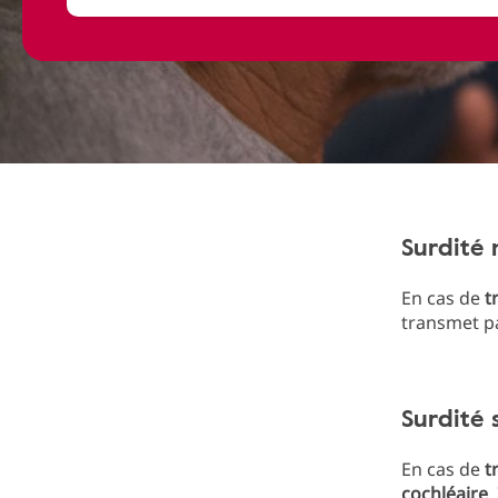
Surdité 
En cas de
t
transmet pa
Surdité 
En cas de
t
cochléaire
.