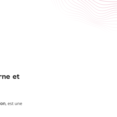
erne et
ion
, est une