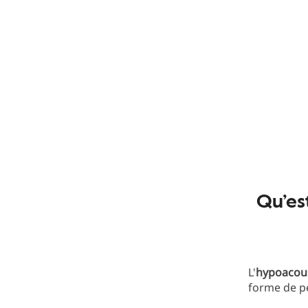
Qu’est
L'
hypoacous
forme de per