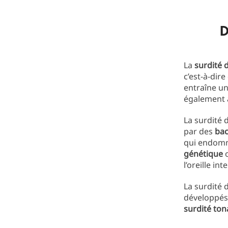
D
La
surdité d
c’est-à-dire
entraîne u
également
La surdité d
par des
bac
qui endomma
génétique
l’oreille int
La surdité d
développés
surdité ton