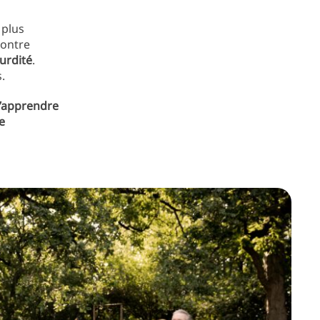
 plus
montre
urdité
.
.
 d’apprendre
e