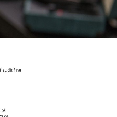
rf auditif ne
ité
tes ou