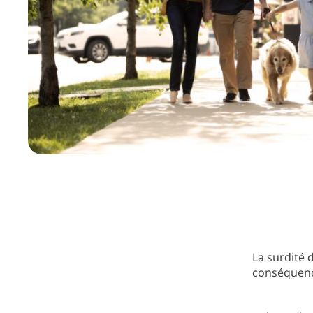
La surdité d
conséquenc