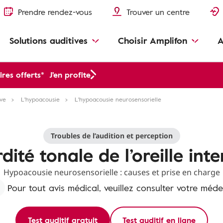
Prendre rendez-vous
Trouver un centre
Solutions auditives
Choisir Amplifon
A
res offerts*
J'en profite
ive
L'hypoacousie
L'hypoacousie neurosensorielle
Troubles de l’audition et perception
dité tonale de l’oreille int
Hypoacousie neurosensorielle : causes et prise en charge
Pour tout avis médical, veuillez consulter votre méde
Test auditif gratuit
Test auditif en ligne