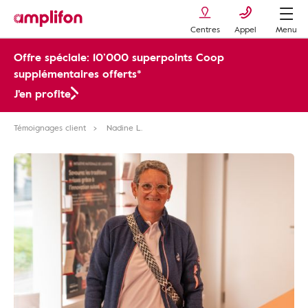
Centres
Appel
Menu
Offre spéciale: 10’000 superpoints Coop
supplémentaires offerts*
J'en profite
Témoignages client
Nadine L.