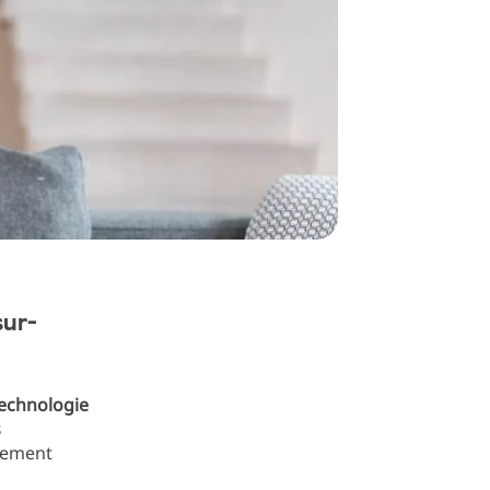
sur-
echnologie
s
quement