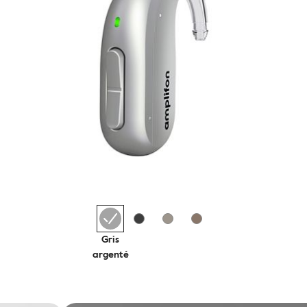
Gris
argenté