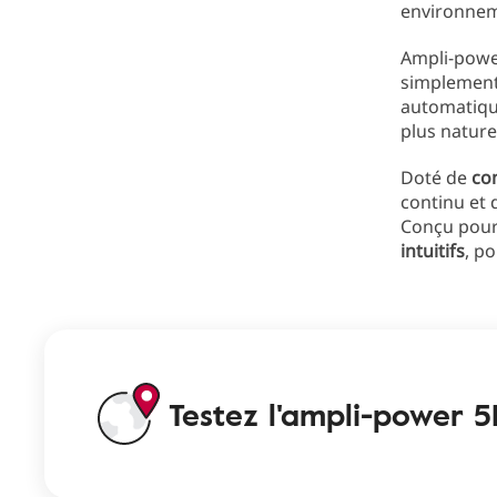
environnem
Ampli-power
simplement 
automatiqu
plus nature
Doté de
co
continu et 
Conçu pour 
intuitifs
, p
Testez l'ampli-power 