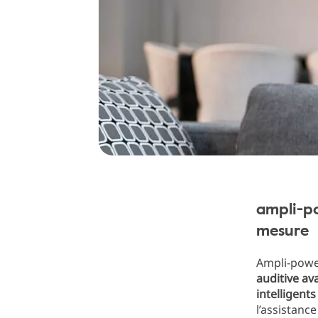
ampli-po
mesure
Ampli-pow
auditive av
intelligent
l’assistanc