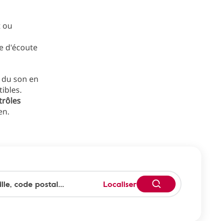
t ou
e d'écoute
r du son en
ibles.
trôles
en.
Localiser