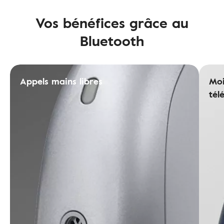
Vos bénéfices grâce au
Bluetooth
Appels mains libres
Moi
tél