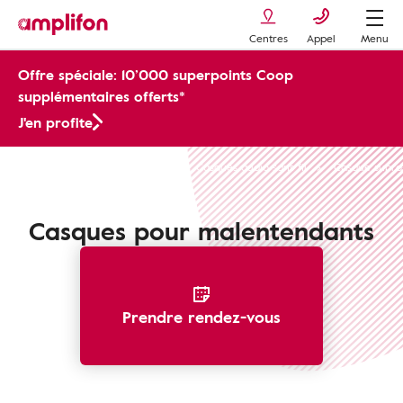
Centres
Appel
Menu
Offre spéciale: 10’000 superpoints Coop
supplémentaires offerts*
J'en profite
Accessoires de communication
Casques audio sans fil
Casque supra-
Casques pour malentendants
Prendre rendez-vous