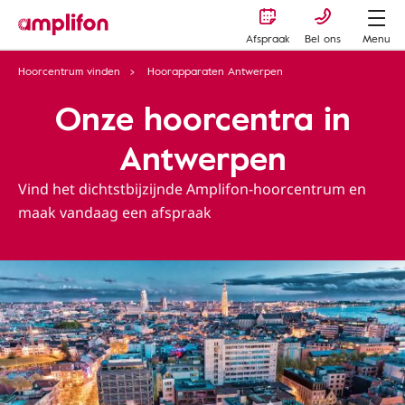
Afspraak
Bel ons
Menu
Hoorcentrum vinden
Hoorapparaten Antwerpen
Onze hoorcentra in
Antwerpen
Vind het dichtstbijzijnde Amplifon-hoorcentrum en
maak vandaag een afspraak