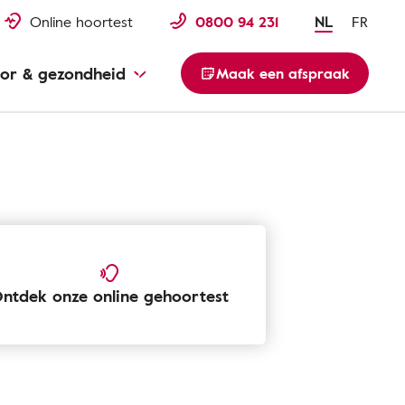
Online hoortest
0800 94 231
NL
FR
or & gezondheid
Maak een afspraak
ntdek onze online gehoortest