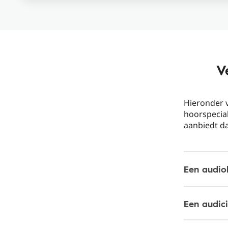
V
Hieronder v
hoorspecial
aanbiedt da
Een audio
Een audic