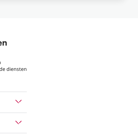
en
n
ide diensten