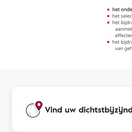
het onde
het sele
het bijd
aanmet
effecte
het bijd
van geh
Vind uw dichtstbijzij