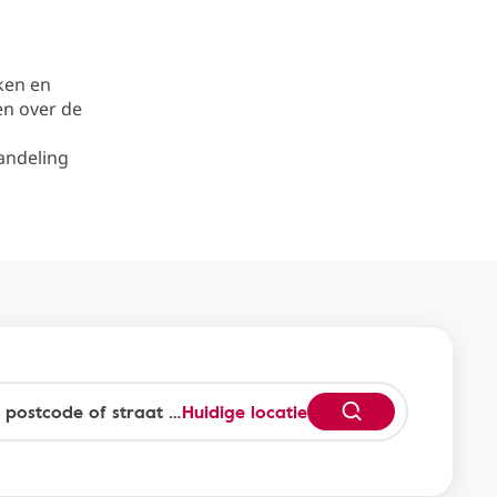
ken en
en over de
handeling
Huidige locatie