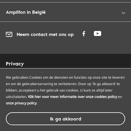
Amplifon in België
Neem contact met ons op
Privacy
Cookies
Toegankelijkheid
We gebruiken Cookies om de diensten en functies op onze site te leveren
en om de gebruikerservaring te verbeteren. Door op 'Ik ga akkoord' te
Sitemap
klikken, accepteert u het gebruik van cookies. U kunt ze altijd later
Onze Amplifon hoorcentra
uitschakelen.
Klik hier voor meer informatie over onze cookies policy
en
Onze servicepunten
onze privacy policy
.
Algemene voorwaarden
Ik ga akkoord
© Amplifon, 2026 - BTW BE0418975266