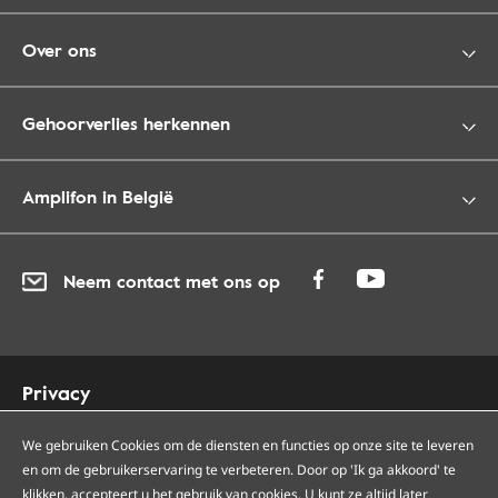
Over ons
Gehoorverlies herkennen
Amplifon in België
Neem contact met ons op
Privacy
Cookies
We gebruiken Cookies om de diensten en functies op onze site te leveren
Toegankelijkheid
en om de gebruikerservaring te verbeteren. Door op 'Ik ga akkoord' te
Sitemap
klikken, accepteert u het gebruik van cookies. U kunt ze altijd later