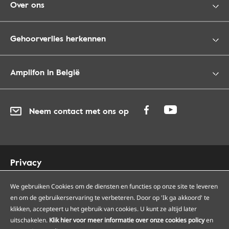
Over ons
Gehoorverlies herkennen
Amplifon in België
Neem contact met ons op
Privacy
Cookies
We gebruiken Cookies om de diensten en functies op onze site te leveren
Toegankelijkheid
en om de gebruikerservaring te verbeteren. Door op 'Ik ga akkoord' te
Sitemap
klikken, accepteert u het gebruik van cookies. U kunt ze altijd later
Onze Amplifon hoorcentra
uitschakelen.
Klik hier voor meer informatie over onze cookies policy
en
Onze servicepunten