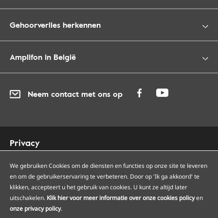
Gehoorverlies herkennen
Amplifon in België
Neem contact met ons op
Privacy
Cookies
Toegankelijkheid
We gebruiken Cookies om de diensten en functies op onze site te leveren
en om de gebruikerservaring te verbeteren. Door op 'Ik ga akkoord' te
Sitemap
klikken, accepteert u het gebruik van cookies. U kunt ze altijd later
Onze Amplifon hoorcentra
uitschakelen.
Klik hier voor meer informatie over onze cookies policy
en
Onze servicepunten
onze privacy policy
.