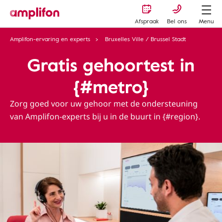
Afspraak
Bel ons
Menu
Amplifon-ervaring en experts
Bruxelles Ville / Brussel Stadt
Gratis gehoortest in
{#metro}
Zorg goed voor uw gehoor met de ondersteuning
van Amplifon-experts bij u in de buurt in {#region}.