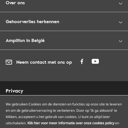
Over ons
Gehoorverlies herkennen
Amplifon in België
Neem contact met ons op
Privacy
Cookies
We gebruiken Cookies om de diensten en functies op onze site te leveren
Toegankelijkheid
en om de gebruikerservaring te verbeteren. Door op 'Ik ga akkoord' te
Sitemap
klikken, accepteert u het gebruik van cookies. U kunt ze altijd later
Onze Amplifon hoorcentra
uitschakelen.
Klik hier voor meer informatie over onze cookies policy
en
Onze servicepunten