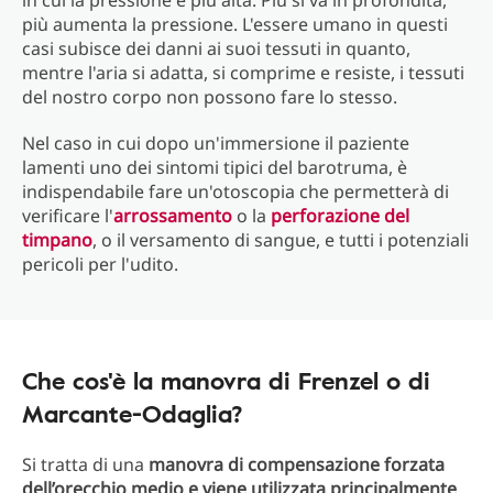
in cui la pressione è più alta. Più si va in profondità,
più aumenta la pressione. L'essere umano in questi
casi subisce dei danni ai suoi tessuti in quanto,
mentre l'aria si adatta, si comprime e resiste, i tessuti
del nostro corpo non possono fare lo stesso.
Nel caso in cui dopo un'immersione il paziente
lamenti uno dei sintomi tipici del barotruma, è
indispendabile fare un'otoscopia che permetterà di
verificare l'
arrossamento
o la
perforazione del
timpano
, o il versamento di sangue, e tutti i potenziali
pericoli per l'udito.
Che cos'è la manovra di Frenzel o di
Marcante-Odaglia?
Si tratta di una
manovra di compensazione forzata
dell’orecchio medio e viene utilizzata principalmente