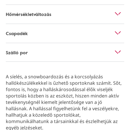
Hőmérsékletváltozás
Csapadék
Szálló por
A síelés, a snowboardozás és a korcsolyázás
hallókészülékekkel is űzhető sportoknak számít. Sőt,
fontos is, hogy a halláskárosodással élők viseljék
sportolás közben is az eszközt, hiszen minden aktív
tevékenységnél kiemelt jelentősége van a jó
hallásnak. A hallással figyelhetünk fel a veszélyekre,
hallhatjuk a közeledő sportolókat,
kommunikálhatunk a társainkkal és észlelhetjük az
egyéb jelzéseket.