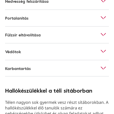
Nedvesség felszárítása
Portalanítás
Fülzsír eltávolítása
Védőtok
Karbantartás
Hallókészülékkel a téli sítáborban
Télen nagyon sok gyermek vesz részt sítáborokban. A
hallókészülékkel élő tanulók számára ez
nehézségekbe ütközhet és olyan feladatokat adhat