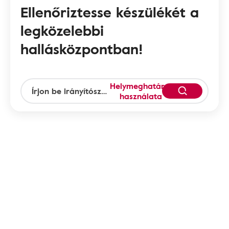
Ellenőriztesse készülékét a
legközelebbi
hallásközpontban!
Helymeghatározás
használata